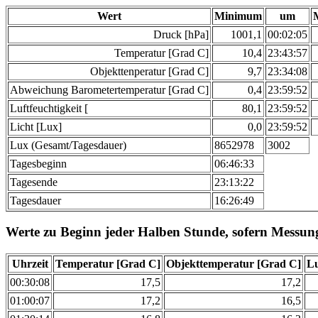
Wert
Minimum
um
Druck [hPa]
1001,1
00:02:05
Temperatur [Grad C]
10,4
23:43:57
Objekttenperatur [Grad C]
9,7
23:34:08
Abweichung Barometertemperatur [Grad C]
0,4
23:59:52
Luftfeuchtigkeit [
80,1
23:59:52
Licht [Lux]
0,0
23:59:52
Lux (Gesamt/Tagesdauer)
8652978
3002
Tagesbeginn
06:46:33
Tagesende
23:13:22
Tagesdauer
16:26:49
Werte zu Beginn jeder Halben Stunde, sofern Messun
Uhrzeit
Temperatur [Grad C]
Objekttemperatur [Grad C]
Lu
00:30:08
17,5
17,2
01:00:07
17,2
16,5