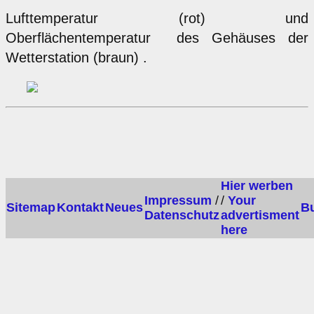
Lufttemperatur (rot) und
Oberflächentemperatur des Gehäuses der
Wetterstation (braun) .
Hier werben
Impressum
/
/
Your
Sitemap
Kontakt
Neues
B
Datenschutz
advertisment
here