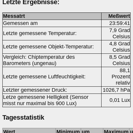
Letzte Ergebnisse:
Messatrt
Meßwert
Gemessen am
23:59:41
7,9 Grad
Letzte gemessene Temperatur:
Celsius
4,8 Grad
Letzte gemessene Objekt-Temperatur:
Celsius
Vergleich: Chiptemperatur des
8,5 Grad
Barometers (ungenau)
Celsius
88,1
Letzte gemessene Luftfeuchtigkeit:
Prozent
relativ
Letzter gemessener Druck:
1026,7 hPa
Letze gemessene Helligkeit (Sensor
0,01 Lux
misst nur maximal bis 900 Lux)
Tagesstatistik
Wert
Minimum
um
Maximum