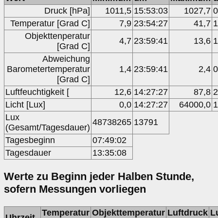
Druck [hPa]
1011,5
15:53:03
1027,7
0
Temperatur [Grad C]
7,9
23:54:27
41,7
1
Objekttenperatur
4,7
23:59:41
13,6
1
[Grad C]
Abweichung
Barometertemperatur
1,4
23:59:41
2,4
0
[Grad C]
Luftfeuchtigkeit [
12,6
14:27:27
87,8
2
Licht [Lux]
0,0
14:27:27
64000,0
1
Lux
48738265
13791
(Gesamt/Tagesdauer)
Tagesbeginn
07:49:02
Tagesdauer
13:35:08
Werte zu Beginn jeder Halben Stunde,
sofern Messungen vorliegen
Temperatur
Objekttemperatur
Luftdruck
L
Uhrzeit