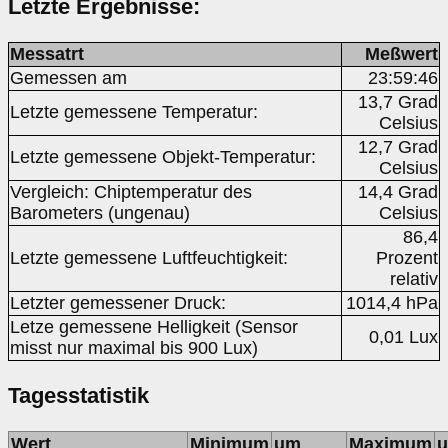
Letzte Ergebnisse:
Messatrt
Meßwert
Gemessen am
23:59:46
13,7 Grad
Letzte gemessene Temperatur:
Celsius
12,7 Grad
Letzte gemessene Objekt-Temperatur:
Celsius
Vergleich: Chiptemperatur des
14,4 Grad
Barometers (ungenau)
Celsius
86,4
Letzte gemessene Luftfeuchtigkeit:
Prozent
relativ
Letzter gemessener Druck:
1014,4 hPa
Letze gemessene Helligkeit (Sensor
0,01 Lux
misst nur maximal bis 900 Lux)
Tagesstatistik
Wert
Minimum
um
Maximum