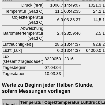
Druck [hPa]
1006,7
14:49:07
1021,3
1
Temperatur [Grad C]
11,1
00:42:35
24,2
1
Objekttenperatur
6,9
03:33:37
14,5
1
[Grad C]
Abweichung
Barometertemperatur
2,4
23:59:46
2,5
1
[Grad C]
Luftfeuchtigkeit [
28,5
13:44:37
92,8
2
Licht [Lux]
0,0
13:44:37
64000,0
1
Lux
8220050
2316
(Gesamt/Tagesdauer)
Tagesbeginn
07:04:04
Tagesdauer
10:03:33
Werte zu Beginn jeder Halben Stunde,
sofern Messungen vorliegen
Temperatur
Objekttemperatur
Luftdruck
L
Uhrzeit