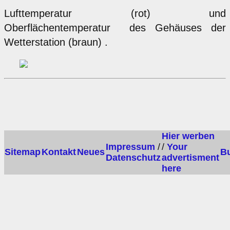
Lufttemperatur (rot) und
Oberflächentemperatur des Gehäuses der
Wetterstation (braun) .
Hier werben
Impressum
/
/
Your
Sitemap
Kontakt
Neues
B
Datenschutz
advertisment
here