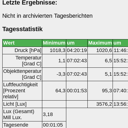
Letzte Ergebnisse:
Nicht in archivierten Tagesberichten
Tagesstatistik
Wert
Minimum
um
Maximum
um
Druck [hPa]
1018,3
04:20:19
1020,6
11:46
Temperatur
1,1
07:02:43
6,5
15:52
[Grad C]
Objekttenperatur
-3,3
07:02:43
5,1
15:52
[Grad C]
Luftfeuchtigkeit
[Proezent
64,3
00:01:53
95,3
07:40
relativ]
Licht [Lux]
3576,2
13:56
Lux (Gesamt)
3,18
Mill Lux.
Tagesende
00:01:05