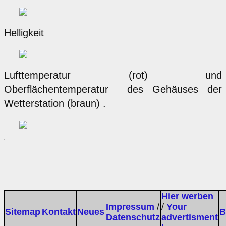
Helligkeit
Lufttemperatur (rot) und
Oberflächentemperatur des Gehäuses der
Wetterstation (braun) .
Hier werben
Impressum
/
/
Your
Sitemap
Kontakt
Neues
B
Datenschutz
advertisment