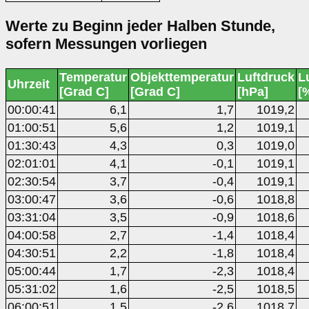
Werte zu Beginn jeder Halben Stunde,
sofern Messungen vorliegen
Temperatur
Objekttemperatur
Luftdruck
L
Uhrzeit
[Grad C]
[Grad C]
[hPa]
[
00:00:41
6,1
1,7
1019,2
01:00:51
5,6
1,2
1019,1
01:30:43
4,3
0,3
1019,0
02:01:01
4,1
-0,1
1019,1
02:30:54
3,7
-0,4
1019,1
03:00:47
3,6
-0,6
1018,8
03:31:04
3,5
-0,9
1018,6
04:00:58
2,7
-1,4
1018,4
04:30:51
2,2
-1,8
1018,4
05:00:44
1,7
-2,3
1018,4
05:31:02
1,6
-2,5
1018,5
06:00:51
1,5
-2,6
1018,7