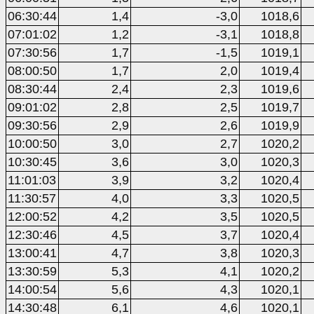
06:30:44
1,4
-3,0
1018,6
07:01:02
1,2
-3,1
1018,8
07:30:56
1,7
-1,5
1019,1
08:00:50
1,7
2,0
1019,4
08:30:44
2,4
2,3
1019,6
09:01:02
2,8
2,5
1019,7
09:30:56
2,9
2,6
1019,9
10:00:50
3,0
2,7
1020,2
10:30:45
3,6
3,0
1020,3
11:01:03
3,9
3,2
1020,4
11:30:57
4,0
3,3
1020,5
12:00:52
4,2
3,5
1020,5
12:30:46
4,5
3,7
1020,4
13:00:41
4,7
3,8
1020,3
13:30:59
5,3
4,1
1020,2
14:00:54
5,6
4,3
1020,1
14:30:48
6,1
4,6
1020,1