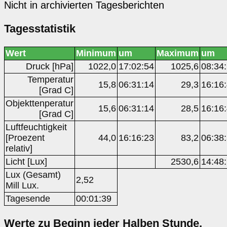
Nicht in archivierten Tagesberichten
Tagesstatistik
Wert
Minimum
um
Maximum
um
Druck [hPa]
1022,0
17:02:54
1025,6
08:34
Temperatur
15,8
06:31:14
29,3
16:16
[Grad C]
Objekttenperatur
15,6
06:31:14
28,5
16:16
[Grad C]
Luftfeuchtigkeit
[Proezent
44,0
16:16:23
83,2
06:38
relativ]
Licht [Lux]
2530,6
14:48
Lux (Gesamt)
2,52
Mill Lux.
Tagesende
00:01:39
Werte zu Beginn jeder Halben Stunde,