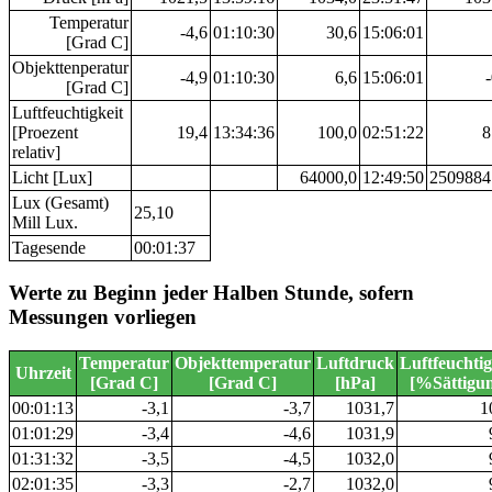
Temperatur
-4,6
01:10:30
30,6
15:06:01
[Grad C]
Objekttenperatur
-4,9
01:10:30
6,6
15:06:01
[Grad C]
Luftfeuchtigkeit
[Proezent
19,4
13:34:36
100,0
02:51:22
8
relativ]
Licht [Lux]
64000,0
12:49:50
2509884
Lux (Gesamt)
25,10
Mill Lux.
Tagesende
00:01:37
Werte zu Beginn jeder Halben Stunde, sofern
Messungen vorliegen
Temperatur
Objekttemperatur
Luftdruck
Luftfeuchtig
Uhrzeit
[Grad C]
[Grad C]
[hPa]
[%Sättigu
00:01:13
-3,1
-3,7
1031,7
1
01:01:29
-3,4
-4,6
1031,9
01:31:32
-3,5
-4,5
1032,0
02:01:35
-3,3
-2,7
1032,0