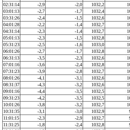
02:31:14
-2,9
-2,0
1032,2
1
03:01:13
-2,7
-1,7
1032,4
1
03:31:26
-2,4
-1,5
1032,6
1
04:01:28
-2,2
-1,4
1032,7
1
04:31:14
-2,3
-1,4
1032,7
1
05:01:13
-2,3
-1,5
1032,8
1
05:31:23
-2,5
-1,6
1033,0
1
06:01:26
-2,7
-1,7
1032,8
1
06:31:13
-3,5
-2,3
1032,6
1
07:01:16
-3,6
-2,4
1032,8
1
07:31:23
-3,9
-2,8
1032,7
1
08:01:26
-4,1
-3,1
1032,6
1
08:31:37
-4,3
-3,2
1032,6
1
09:01:16
-4,4
-3,5
1032,5
1
09:31:23
-4,2
-3,5
1032,5
1
10:01:26
-3,8
-3,2
1032,7
1
10:31:35
-3,1
-3,0
1032,9
11:01:15
-2,3
-2,9
1032,7
11:31:25
-1,8
-2,4
1032,8