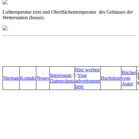
Lufttemperatur (rot) und Oberflächentemperatur des Gehäuses der
Wetterstation (braun) .
Hier werben
Bücher
Impressum
/
/
Your
Sitemap
Kontakt
Neues
Buchshop
vom
Datenschutz
advertisment
Autor
here