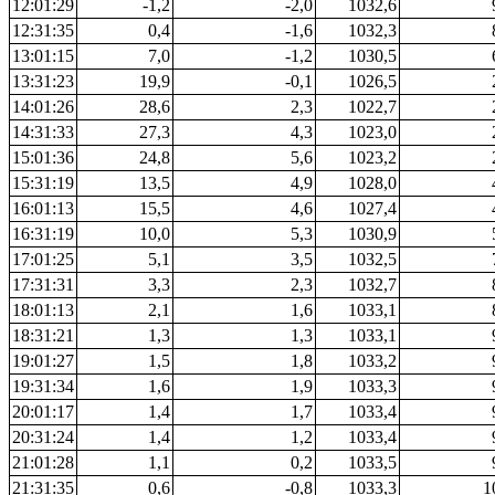
12:01:29
-1,2
-2,0
1032,6
12:31:35
0,4
-1,6
1032,3
13:01:15
7,0
-1,2
1030,5
13:31:23
19,9
-0,1
1026,5
14:01:26
28,6
2,3
1022,7
14:31:33
27,3
4,3
1023,0
15:01:36
24,8
5,6
1023,2
15:31:19
13,5
4,9
1028,0
16:01:13
15,5
4,6
1027,4
16:31:19
10,0
5,3
1030,9
17:01:25
5,1
3,5
1032,5
17:31:31
3,3
2,3
1032,7
18:01:13
2,1
1,6
1033,1
18:31:21
1,3
1,3
1033,1
19:01:27
1,5
1,8
1033,2
19:31:34
1,6
1,9
1033,3
20:01:17
1,4
1,7
1033,4
20:31:24
1,4
1,2
1033,4
21:01:28
1,1
0,2
1033,5
21:31:35
0,6
-0,8
1033,3
1