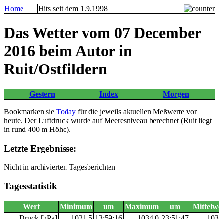
Home
Hits seit dem 1.9.1998
Das Wetter vom 07 December
2016 beim Autor in
Ruit/Ostfildern
Gestern
Index
Morgen
Bookmarken sie
Today
für die jeweils aktuellen Meßwerte von
heute. Der Luftdruck wurde auf Meeresniveau berechnet (Ruit liegt
in rund 400 m Höhe).
Letzte Ergebnisse:
Nicht in archivierten Tagesberichten
Tagesstatistik
Wert
Minimum
um
Maximum
um
Mittelw
Druck [hPa]
1021,5
13:59:16
1034,0
23:51:47
103