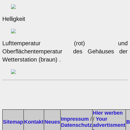
Helligkeit
Lufttemperatur (rot) und
Oberflächentemperatur des Gehäuses der
Wetterstation (braun) .
Hier werben
Impressum
/
/
Your
Sitemap
Kontakt
Neues
B
Datenschutz
advertisment