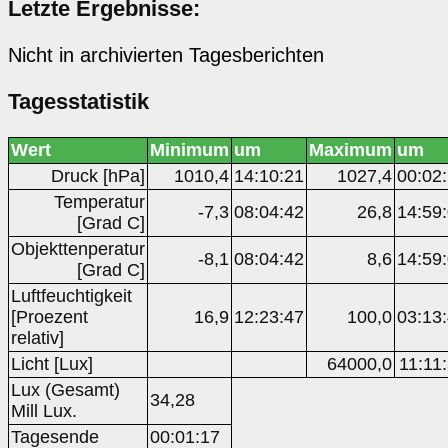
Letzte Ergebnisse:
Nicht in archivierten Tagesberichten
Tagesstatistik
Wert
Minimum
um
Maximum
um
Druck [hPa]
1010,4
14:10:21
1027,4
00:02
Temperatur
-7,3
08:04:42
26,8
14:59
[Grad C]
Objekttenperatur
-8,1
08:04:42
8,6
14:59
[Grad C]
Luftfeuchtigkeit
[Proezent
16,9
12:23:47
100,0
03:13
relativ]
Licht [Lux]
64000,0
11:11
Lux (Gesamt)
34,28
Mill Lux.
Tagesende
00:01:17