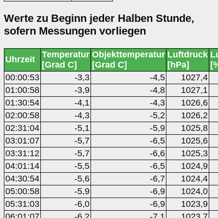
Werte zu Beginn jeder Halben Stunde,
sofern Messungen vorliegen
Temperatur
Objekttemperatur
Luftdruck
L
Uhrzeit
[Grad C]
[Grad C]
[hPa]
[
00:00:53
-3,3
-4,5
1027,4
01:00:58
-3,9
-4,8
1027,1
01:30:54
-4,1
-4,3
1026,6
02:00:58
-4,3
-5,2
1026,2
02:31:04
-5,1
-5,9
1025,8
03:01:07
-5,7
-6,5
1025,6
03:31:12
-5,7
-6,6
1025,3
04:01:14
-5,5
-6,5
1024,9
04:30:54
-5,6
-6,7
1024,4
05:00:58
-5,9
-6,9
1024,0
05:31:03
-6,0
-6,9
1023,9
06:01:07
-6,2
-7,1
1023,7