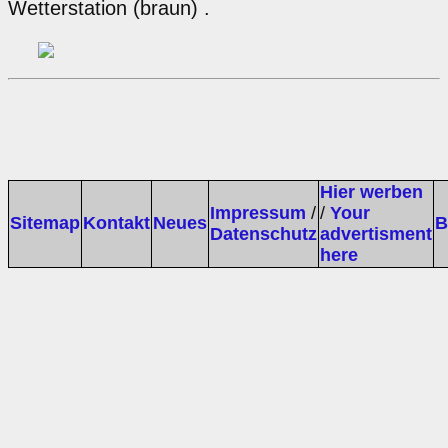
Wetterstation (braun) .
Hier werben
Impressum
/
/
Your
Sitemap
Kontakt
Neues
B
Datenschutz
advertisment
here