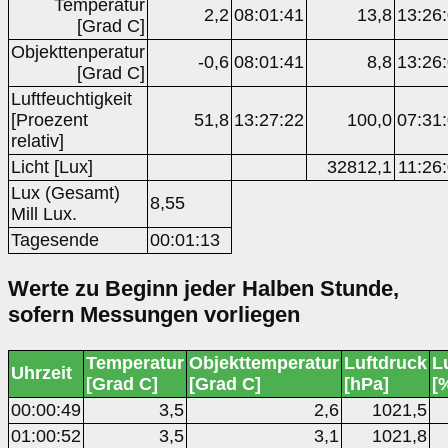
Temperatur
2,2
08:01:41
13,8
13:26
[Grad C]
Objekttenperatur
-0,6
08:01:41
8,8
13:26
[Grad C]
Luftfeuchtigkeit
[Proezent
51,8
13:27:22
100,0
07:31
relativ]
Licht [Lux]
32812,1
11:26
Lux (Gesamt)
8,55
Mill Lux.
Tagesende
00:01:13
Werte zu Beginn jeder Halben Stunde,
sofern Messungen vorliegen
Temperatur
Objekttemperatur
Luftdruck
L
Uhrzeit
[Grad C]
[Grad C]
[hPa]
[
00:00:49
3,5
2,6
1021,5
01:00:52
3,5
3,1
1021,8