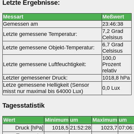
Letzte Ergebnisse:
Messart
Meßwert
Gemessen am
23:46:38
7,2 Grad
Letzte gemessene Temperatur:
Celsisus
6,7 Grad
Letzte gemessene Objekt-Temperatur:
Celsisus
100,0
Letzte gemessene Luftfeuchtigkeit:
Prozent
relativ
Letzter gemessener Druck:
1018,8 hPa
Letze gemessene Helligkeit (Sensor
0,0 Lux
misst nur maximal bis 64000 Lux)
Tagesstatistik
Wert
Minimum
um
Maximum
um
Druck [hPa]
1018,5
21:52:28
1023,7
07:06