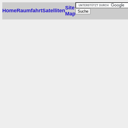
Site
Home
Raumfahrt
Satelliten
Map