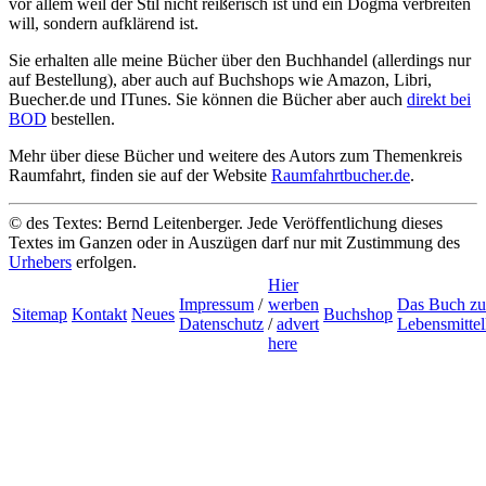
vor allem weil der Stil nicht reißerisch ist und ein Dogma verbreiten
will, sondern aufklärend ist.
Sie erhalten alle meine Bücher über den Buchhandel (allerdings nur
auf Bestellung), aber auch auf Buchshops wie Amazon, Libri,
Buecher.de und ITunes. Sie können die Bücher aber auch
direkt bei
BOD
bestellen.
Mehr über diese Bücher und weitere des Autors zum Themenkreis
Raumfahrt, finden sie auf der Website
Raumfahrtbucher.de
.
© des Textes: Bernd Leitenberger. Jede Veröffentlichung dieses
Textes im Ganzen oder in Auszügen darf nur mit Zustimmung des
Urhebers
erfolgen.
Hier
Impressum
/
werben
Das Buch zu
Sitemap
Kontakt
Neues
Buchshop
Datenschutz
/
advert
Lebensmitte
here