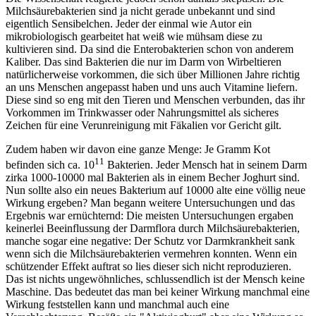
Milchsäurebakterien sind ja nicht gerade unbekannt und sind
eigentlich Sensibelchen. Jeder der einmal wie Autor ein
mikrobiologisch gearbeitet hat weiß wie mühsam diese zu
kultivieren sind. Da sind die Enterobakterien schon von anderem
Kaliber. Das sind Bakterien die nur im Darm von Wirbeltieren
natürlicherweise vorkommen, die sich über Millionen Jahre richtig
an uns Menschen angepasst haben und uns auch Vitamine liefern.
Diese sind so eng mit den Tieren und Menschen verbunden, das ihr
Vorkommen im Trinkwasser oder Nahrungsmittel als sicheres
Zeichen für eine Verunreinigung mit Fäkalien vor Gericht gilt.
Zudem haben wir davon eine ganze Menge: Je Gramm Kot
11
befinden sich ca. 10
Bakterien. Jeder Mensch hat in seinem Darm
zirka 1000-10000 mal Bakterien als in einem Becher Joghurt sind.
Nun sollte also ein neues Bakterium auf 10000 alte eine völlig neue
Wirkung ergeben? Man begann weitere Untersuchungen und das
Ergebnis war ernüchternd: Die meisten Untersuchungen ergaben
keinerlei Beeinflussung der Darmflora durch Milchsäurebakterien,
manche sogar eine negative: Der Schutz vor Darmkrankheit sank
wenn sich die Milchsäurebakterien vermehren konnten. Wenn ein
schützender Effekt auftrat so lies dieser sich nicht reproduzieren.
Das ist nichts ungewöhnliches, schlussendlich ist der Mensch keine
Maschine. Das bedeutet das man bei keiner Wirkung manchmal eine
Wirkung feststellen kann und manchmal auch eine