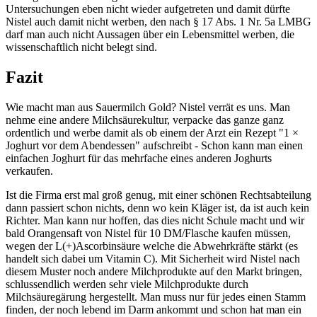
Untersuchungen eben nicht wieder aufgetreten und damit dürfte
Nistel auch damit nicht werben, den nach § 17 Abs. 1 Nr. 5a LMBG
darf man auch nicht Aussagen über ein Lebensmittel werben, die
wissenschaftlich nicht belegt sind.
Fazit
Wie macht man aus Sauermilch Gold? Nistel verrät es uns. Man
nehme eine andere Milchsäurekultur, verpacke das ganze ganz
ordentlich und werbe damit als ob einem der Arzt ein Rezept "1 ×
Joghurt vor dem Abendessen" aufschreibt - Schon kann man einen
einfachen Joghurt für das mehrfache eines anderen Joghurts
verkaufen.
Ist die Firma erst mal groß genug, mit einer schönen Rechtsabteilung
dann passiert schon nichts, denn wo kein Kläger ist, da ist auch kein
Richter. Man kann nur hoffen, das dies nicht Schule macht und wir
bald Orangensaft von Nistel für 10 DM/Flasche kaufen müssen,
wegen der L(+)Ascorbinsäure welche die Abwehrkräfte stärkt (es
handelt sich dabei um Vitamin C). Mit Sicherheit wird Nistel nach
diesem Muster noch andere Milchprodukte auf den Markt bringen,
schlussendlich werden sehr viele Milchprodukte durch
Milchsäuregärung hergestellt. Man muss nur für jedes einen Stamm
finden, der noch lebend im Darm ankommt und schon hat man ein