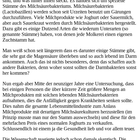
sind, und was hinter Ihnen steckt. Es handelt sich um spezielle
Stämme des Milchsäurebakteriums. Milchsäurebakterien
(Lactobazillen) werden schon seit Urzeiten benutzt um Gärungen
durchzuführen. Viele Milchprodukte wie Joghurt oder Sauermilch,
aber auch Sauerkraut werden durch Milchsäurebakterien hergestellt.
Dazu gibt es einige Dutzend Arten die wiederum Unterarten (so
genannte Stämme) haben, von denen jede Molkerei einen eigenen
Zuchtstamm hat.
Man weiß schon seit längerem dass es darunter einige Stämme gibt,
die sehr gut die Magensäure überleben und so auch lebend im Darm
ankommen. Auch das ist nichts besonderes, denn das schaffen auch
andere Bakterien, denn woher sonst sollten die Darmbakterien sonst
her kommen?
Nun ergab aber Mitte der neunziger Jahre eine Untersuchung, dass
bei einigen Personen die über kürzere Zeit größere Mengen an
Milchprodukten mit solchen lebenden Milchsäurebakterien
aufnahmen, dies die Anfälligkeit gegen Krankheiten senken sollte.
Dies nahm die gesamte Lebensmittelindustrie zum Anlass
Milchprodukte mit derartigen Milchsäurekulturen herzustellen (im
Prinzip musste man nur den Stamm auswechseln) und diese für den
mehrfachen Preis eines normalen Joghurts zu verkaufen.
Schlussendlich ist einem ja die Gesundheit lieb und vor allem teuer.
Die Wissenschaft reagierte jedoch schon damals skeptisch. Die