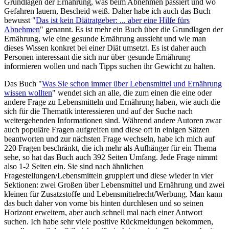
Grundlagen der Ernährung, was beim Abnehmen passiert und wo
Gefahren lauern, Bescheid weiß. Daher habe ich auch das Buch
bewusst "
Das ist kein Diätratgeber: ... aber eine Hilfe fürs
Abnehmen
" genannt. Es ist mehr ein Buch über die Grundlagen der
Ernährung, wie eine gesunde Ernährung aussieht und wie man
dieses Wissen konkret bei einer Diät umsetzt. Es ist daher auch
Personen interessant die sich nur über gesunde Ernährung
informieren wollen und nach Tipps suchen ihr Gewicht zu halten.
Das Buch "
Was Sie schon immer über Lebensmittel und Ernährung
wissen wollten
" wendet sich an alle, die zum einen die eine oder
andere Frage zu Lebensmitteln und Ernährung haben, wie auch die
sich für die Thematik interessieren und auf der Suche nach
weitergehenden Informationen sind. Während andere Autoren zwar
auch populäre Fragen aufgreifen und diese oft in einigen Sätzen
beantworten und zur nächsten Frage wechseln, habe ich mich auf
220 Fragen beschränkt, die ich mehr als Aufhänger für ein Thema
sehe, so hat das Buch auch 392 Seiten Umfang. Jede Frage nimmt
also 1-2 Seiten ein. Sie sind nach ähnlichen
Fragestellungen/Lebensmitteln gruppiert und diese wieder in vier
Sektionen: zwei Großen über Lebensmittel und Ernährung und zwei
kleinen für Zusatzstoffe und Lebensmittelrecht/Werbung. Man kann
das buch daher von vorne bis hinten durchlesen und so seinen
Horizont erweitern, aber auch schnell mal nach einer Antwort
suchen. Ich habe sehr viele positive Rückmeldungen bekommen,