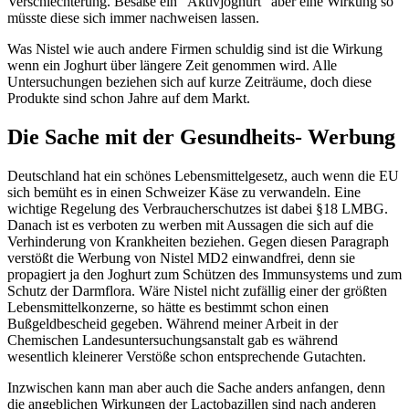
Verschlechterung. Besäße ein "Aktivjoghurt" aber eine Wirkung so
müsste diese sich immer nachweisen lassen.
Was Nistel wie auch andere Firmen schuldig sind ist die Wirkung
wenn ein Joghurt über längere Zeit genommen wird. Alle
Untersuchungen beziehen sich auf kurze Zeiträume, doch diese
Produkte sind schon Jahre auf dem Markt.
Die Sache mit der Gesundheits- Werbung
Deutschland hat ein schönes Lebensmittelgesetz, auch wenn die EU
sich bemüht es in einen Schweizer Käse zu verwandeln. Eine
wichtige Regelung des Verbraucherschutzes ist dabei §18 LMBG.
Danach ist es verboten zu werben mit Aussagen die sich auf die
Verhinderung von Krankheiten beziehen. Gegen diesen Paragraph
verstößt die Werbung von Nistel MD2 einwandfrei, denn sie
propagiert ja den Joghurt zum Schützen des Immunsystems und zum
Schutz der Darmflora. Wäre Nistel nicht zufällig einer der größten
Lebensmittelkonzerne, so hätte es bestimmt schon einen
Bußgeldbescheid gegeben. Während meiner Arbeit in der
Chemischen Landesuntersuchungsanstalt gab es während
wesentlich kleinerer Verstöße schon entsprechende Gutachten.
Inzwischen kann man aber auch die Sache anders anfangen, denn
die angeblichen Wirkungen der Lactobazillen sind nach anderen