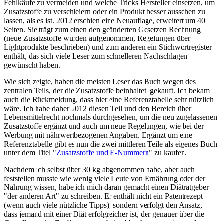
Fehlkäufe zu vermeiden und welche Tricks Hersteller einsetzen, um
Zusatzstoffe zu verschleiern oder ein Produkt besser aussehen zu
lassen, als es ist. 2012 erschien eine Neuauflage, erweitert um 40
Seiten. Sie trägt zum einen den geänderten Gesetzen Rechnung
(neue Zusatzstoffe wurden aufgenommen, Regelungen über
Lightprodukte beschrieben) und zum anderen ein Stichwortregister
enthält, das sich viele Leser zum schnelleren Nachschlagen
gewünscht haben.
Wie sich zeigte, haben die meisten Leser das Buch wegen des
zentralen Teils, der die Zusatzstoffe beinhaltet, gekauft. Ich bekam
auch die Rückmeldung, dass hier eine Referenztabelle sehr nützlich
wäre. Ich habe daher 2012 diesen Teil und den Bereich über
Lebensmittelrecht nochmals durchgesehen, um die neu zugelassenen
Zusatzstoffe ergänzt und auch um neue Regelungen, wie bei der
Werbung mit nährwertbezogenen Angaben. Ergänzt um eine
Referenztabelle gibt es nun die zwei mittleren Teile als eigenes Buch
unter dem Titel "
Zusatzstoffe und E-Nummern
" zu kaufen.
Nachdem ich selbst über 30 kg abgenommen habe, aber auch
feststellen musste wie wenig viele Leute von Ernährung oder der
Nahrung wissen, habe ich mich daran gemacht einen Diätratgeber
"der anderen Art" zu schreiben. Er enthält nicht ein Patentrezept
(wenn auch viele nützliche Tipps), sondern verfolgt den Ansatz,
dass jemand mit einer Diät erfolgreicher ist, der genauer über die