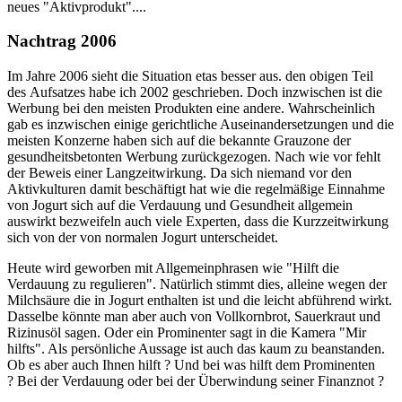
neues "Aktivprodukt"....
Nachtrag 2006
Im Jahre 2006 sieht die Situation etas besser aus. den obigen Teil
des Aufsatzes habe ich 2002 geschrieben. Doch inzwischen ist die
Werbung bei den meisten Produkten eine andere. Wahrscheinlich
gab es inzwischen einige gerichtliche Auseinandersetzungen und die
meisten Konzerne haben sich auf die bekannte Grauzone der
gesundheitsbetonten Werbung zurückgezogen. Nach wie vor fehlt
der Beweis einer Langzeitwirkung. Da sich niemand vor den
Aktivkulturen damit beschäftigt hat wie die regelmäßige Einnahme
von Jogurt sich auf die Verdauung und Gesundheit allgemein
auswirkt bezweifeln auch viele Experten, dass die Kurzzeitwirkung
sich von der von normalen Jogurt unterscheidet.
Heute wird geworben mit Allgemeinphrasen wie "Hilft die
Verdauung zu regulieren". Natürlich stimmt dies, alleine wegen der
Milchsäure die in Jogurt enthalten ist und die leicht abführend wirkt.
Dasselbe könnte man aber auch von Vollkornbrot, Sauerkraut und
Rizinusöl sagen. Oder ein Prominenter sagt in die Kamera "Mir
hilfts". Als persönliche Aussage ist auch das kaum zu beanstanden.
Ob es aber auch Ihnen hilft ? Und bei was hilft dem Prominenten
? Bei der Verdauung oder bei der Überwindung seiner Finanznot ?