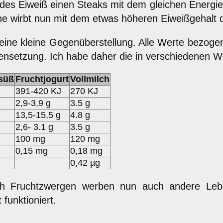
l des Eiweiß einen Steaks mit dem gleichen Energ
ne wirbt nun mit dem etwas höheren Eiweißgehalt 
 eine kleine Gegenüberstellung. Alle Werte bezogen
ensetzung. Ich habe daher die in verschiedenen 
süß
Fruchtjogurt
Vollmilch
391-420 KJ
270 KJ
2,9-3,9 g
3.5 g
13,5-15,5 g
4.8 g
2,6- 3.1 g
3.5 g
100 mg
120 mg
0,15 mg
0,18 mg
0,42 µg
ch Fruchtzwergen werben nun auch andere Leben
 funktioniert.