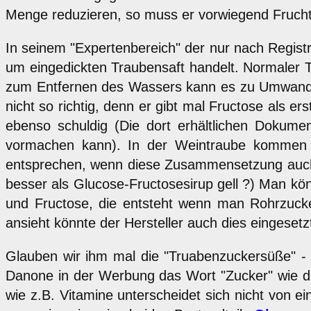
Menge reduzieren, so muss er vorwiegend Fruchtz
In seinem "Expertenbereich" der nur nach Registri
um eingedickten Traubensaft handelt. Normaler Tr
zum Entfernen des Wassers kann es zu Umwandlu
nicht so richtig, denn er gibt mal Fructose als e
ebenso schuldig (Die dort erhältlichen Dokume
vormachen kann). In der Weintraube kommen be
entsprechen, wenn diese Zusammensetzung auch fü
besser als Glucose-Fructosesirup gell ?) Man kön
und Fructose, die entsteht wenn man Rohrzuck
ansieht könnte der Hersteller auch dies eingesetz
Glauben wir ihm mal die "Truabenzuckersüße" - E
Danone in der Werbung das Wort "Zucker" wie di
wie z.B. Vitamine unterscheidet sich nicht von 