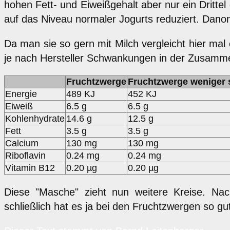
hohen Fett- und Eiweißgehalt aber nur ein Dritte
auf das Niveau normaler Jogurts reduziert. Dano
Da man sie so gern mit Milch vergleicht hier mal
je nach Hersteller Schwankungen in der Zusamm
Fruchtzwerge
Fruchtzwerge weniger 
Energie
489 KJ
452 KJ
Eiweiß
6.5 g
6.5 g
Kohlenhydrate
14.6 g
12.5 g
Fett
3.5 g
3.5 g
Calcium
130 mg
130 mg
Riboflavin
0.24 mg
0.24 mg
Vitamin B12
0.20 µg
0.20 µg
Diese "Masche" zieht nun weitere Kreise. Na
schließlich hat es ja bei den Fruchtzwergen so gut