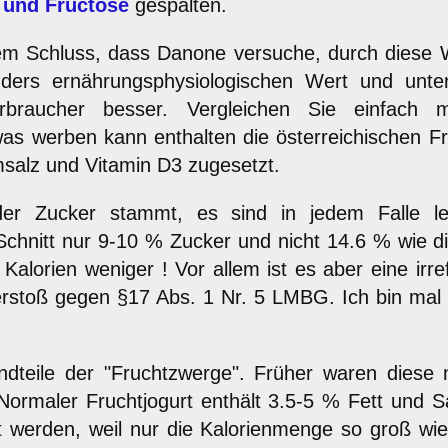
 und Fructose
gespalten.
 Schluss, dass Danone versuche, durch diese We
ders ernährungsphysiologischen Wert und unte
erbraucher besser. Vergleichen Sie einfach
was werben kann enthalten die österreichischen 
msalz und Vitamin D3 zugesetzt.
er Zucker stammt, es sind in jedem Falle le
 Schnitt nur 9-10 % Zucker und nicht 14.6 % wie
Kalorien weniger ! Vor allem ist es aber eine irr
rstoß gegen §17 Abs. 1 Nr. 5 LMBG. Ich bin mal 
dteile der "Fruchtzwerge". Früher waren diese 
 Normaler Fruchtjogurt enthält 3.5-5 % Fett und 
llt werden, weil nur die Kalorienmenge so groß w