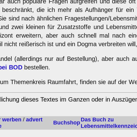
r auch populäre Fragen aufgreifen und diese oft
 beschränkt, die ich mehr als Aufhänger für ei
e sind nach ähnlichen Fragestellungen/Lebensmitt
nd zwei kleinen für Zusatzstoffe und Lebensmi
zont erweitern, aber auch schnell mal nach ein
icht reißerisch ist und ein Dogma verbreiten will,
ndel (allerdings nur auf Bestellung), aber auch 
 bei BOD
bestellen.
zum Themenkreis Raumfahrt, finden sie auf der W
ntlichung dieses Textes im Ganzen oder in Auszüg
r werben
/
advert
Das Buch zu
Buchshop
e
Lebensmittelkennzei