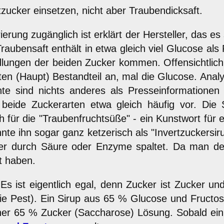
ucker einsetzen, nicht aber Traubendicksaft.
erung zugänglich ist erklärt der Hersteller, das 
aubensaft enthält in etwa gleich viel Glucose als
ngen der beiden Zucker kommen. Offensichtlich 
rsten (Haupt) Bestandteil an, mal die Glucose. Anal
nte sind nichts anderes als Presseinformation
ide Zuckerarten etwa gleich häufig vor. Die 
r die "Traubenfruchtsüße" - ein Kunstwort für ein
nte ihn sogar ganz ketzerisch als "Invertzuckersi
er durch Säure oder Enzyme spaltet. Da man de
t haben.
s ist eigentlich egal, denn Zucker ist Zucker u
e Pest). Ein Sirup aus 65 % Glucose und Fructo
einer 65 % Zucker (Saccharose) Lösung. Sobald e