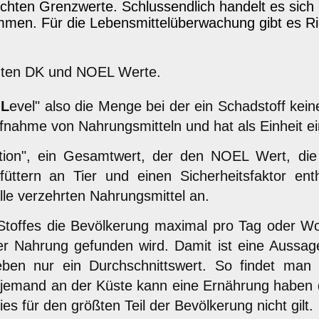
echten Grenzwerte. Schlussendlich handelt es sich
mmen. Für die Lebensmittelüberwachung gibt es Ric
nnten DK und NOEL Werte.
t
L
evel" also die Menge bei der ein Schadstoff kein
ufnahme von Nahrungsmitteln und hat als Einheit e
tion", ein Gesamtwert, der den NOEL Wert, die 
rfüttern an Tier und einen Sicherheitsfaktor e
lle verzehrten Nahrungsmittel an.
 Stoffes die Bevölkerung maximal pro Tag oder W
 der Nahrung gefunden wird. Damit ist eine Aussa
s eben nur ein Durchschnittswert. So findet man
 jemand an der Küste kann eine Ernährung haben di
s für den größten Teil der Bevölkerung nicht gilt.