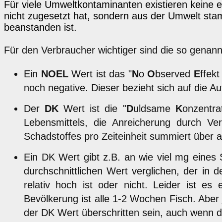
Für viele Umweltkontaminanten existieren keine 
nicht zugesetzt hat, sondern aus der Umwelt sta
beanstanden ist.
Für den Verbraucher wichtiger sind die so gena
Ein
NOEL
Wert ist das "
N
o
O
bserved
E
ffek
noch negative. Dieser bezieht sich auf die A
Der
DK
Wert ist die "
D
uldsame
K
onzentra
Lebensmittels, die Anreicherung durch Ve
Schadstoffes pro Zeiteinheit summiert über a
Ein DK Wert gibt z.B. an wie viel mg eines
durchschnittlichen Wert verglichen, der in
relativ hoch ist oder nicht. Leider ist e
Bevölkerung ist alle 1-2 Wochen Fisch. Aber
der DK Wert überschritten sein, auch wenn die