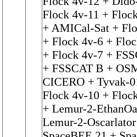
Flock 4v-12 + Dido
Flock 4v-11 + Floc
+ AMICal-Sat + Flo
+ Flock 4v-6 + Floc
+ Flock 4v-7 + FS
+ FSSCAT B + OS
CICERO + Tyvak-0
Flock 4v-10 + Floc
+ Lemur-2-EthanOa
Lemur-2-Oscarlator
SpaceBEE 21 + Sp