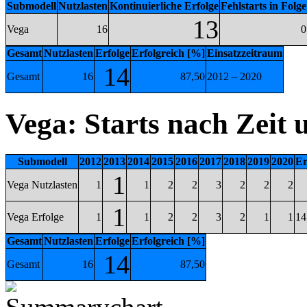
Submodell
Nutzlasten
Kontinuierliche Erfolge
Fehlstarts in Folge
13
Vega
16
0
Gesamt
Nutzlasten
Erfolge
Erfolgreich [%]
Einsatzzeitraum
14
Gesamt
16
87,50
2012 – 2020
Vega: Starts nach Zeit
Submodell
2012
2013
2014
2015
2016
2017
2018
2019
2020
Er
1
Vega Nutzlasten
1
1
2
2
3
2
2
2
1
Vega Erfolge
1
1
2
2
3
2
1
1
14
Gesamt
Nutzlasten
Erfolge
Erfolgreich [%]
14
Gesamt
16
87,50