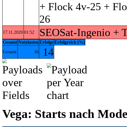
+ Flock 4v-25 + Flo
26
SEOSat-Ingenio + T
17.11.2020
01:52
Gesamt
Nutzlasten
Erfolge
Erfolgreich [%]
14
Gesamt
16
Vega: Starts nach Mode