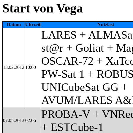
Start von Vega
Datum
Uhrzeit
Nutzlast
LARES + ALMASat
st@r + Goliat + Ma
OSCAR-72 + XaTco
13.02.2012
10:00
PW-Sat 1 + ROBU
UNICubeSat GG +
AVUM/LARES A&
PROBA-V + VNRed
07.05.2013
02:06
+ ESTCube-1