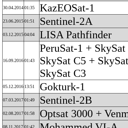
KazEOSat-1
30.04.2014
01:35
Sentinel-2A
23.06.2015
01:51
LISA Pathfinder
03.12.2015
04:04
PeruSat-1 + SkySat
SkySat C5 + SkySa
16.09.2016
01:43
SkySat C3
Gokturk-1
05.12.2016
13:51
Sentinel-2B
07.03.2017
01:49
Optsat 3000 + Ven
02.08.2017
01:58
Mohammed VI-A
08.11.2017
01:42