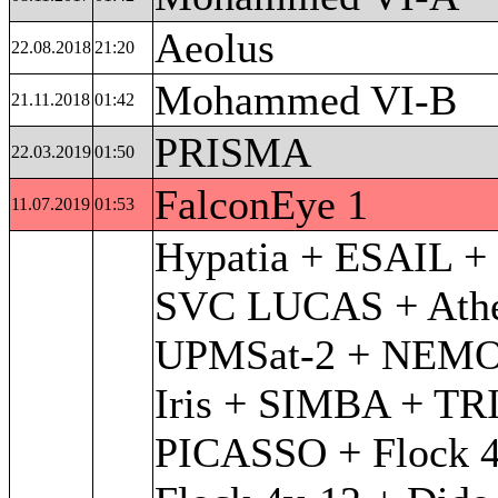
Aeolus
22.08.2018
21:20
Mohammed VI-B
21.11.2018
01:42
PRISMA
22.03.2019
01:50
FalconEye 1
11.07.2019
01:53
Hypatia + ESAIL +
SVC LUCAS + Athe
UPMSat-2 + NEM
Iris + SIMBA + TR
PICASSO + Flock 4