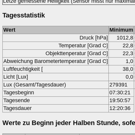
Letze gemessene Helligkeit (Sensor misst nur maximal
Tagesstatistik
Wert
Minimum
Druck [hPa]
1012,8
Temperatur [Grad C]
22,8
Objekttenperatur [Grad C]
22,3
Abweichung Barometertemperatur [Grad C]
1,0
Luftfeuchtigkeit [
38,0
Licht [Lux]
0,0
Lux (Gesamt/Tagesdauer)
279391
Tagesbeginn
07:30:21
Tagesende
19:50:57
Tagesdauer
12:20:36
Werte zu Beginn jeder Halben Stunde, sof