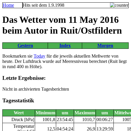
Home
Hits seit dem 1.9.1998
Das Wetter vom 11 May 2016
beim Autor in Ruit/Ostfildern
Gestern
Index
Morgen
Bookmarken sie
Today
für die jeweils aktuellen Meßwerte von
heute. Der Luftdruck wurde auf Meeresniveau berechnet (Ruit liegt
in rund 400 m Höhe).
Letzte Ergebnisse:
Nicht in archivierten Tagesberichten
Tagesstatistik
Wert
Minimum
um
Maximum
um
Mittelwe
Druck [hPa]
1001,8
23:54:45
1010,7
00:06:27
1005
Temperatur
12,5
04:54:24
26,9
13:29:59
18