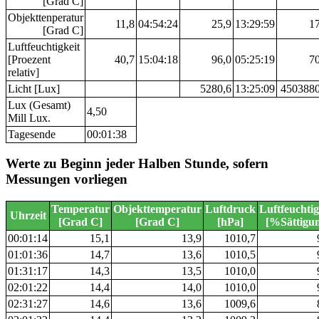
[Grad C]
Objekttenperatur
11,8
04:54:24
25,9
13:29:59
17
[Grad C]
Luftfeuchtigkeit
[Proezent
40,7
15:04:18
96,0
05:25:19
70
relativ]
Licht [Lux]
5280,6
13:25:09
4503880
Lux (Gesamt)
4,50
Mill Lux.
Tagesende
00:01:38
Werte zu Beginn jeder Halben Stunde, sofern
Messungen vorliegen
Temperatur
Objekttemperatur
Luftdruck
Luftfeuchtig
Uhrzeit
[Grad C]
[Grad C]
[hPa]
[%Sättigu
00:01:14
15,1
13,9
1010,7
01:01:36
14,7
13,6
1010,5
01:31:17
14,3
13,5
1010,0
02:01:22
14,4
14,0
1010,0
02:31:27
14,6
13,6
1009,6