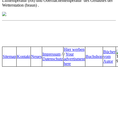
Lufttemperatur (rot) und Oberflächentemperatur des Gehäuses der
Wetterstation (braun) .
Hier werben
Bücher
Impressum
/
/
Your
Sitemap
Kontakt
Neues
Buchshop
vom
Datenschutz
advertisment
Autor
here