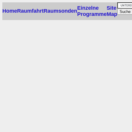
Einzelne
Site
Home
Raumfahrt
Raumsonden
Programme
Map