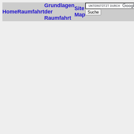
Grundlagen
Site
Home
Raumfahrt
der
Map
Raumfahrt