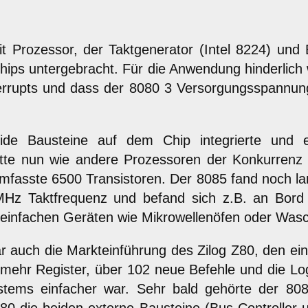
it Prozessor, der Taktgenerator (Intel 8224) und
Chips untergebracht. Für die Anwendung hinderlich
terrupts und dass der 8080 3 Versorgungsspannu
de Bausteine auf dem Chip integrierte und e
hatte nun wie andere Prozessoren der Konkurrenz
fasste 6500 Transistoren. Der 8085 fand noch l
 MHz Taktfrequenz und befand sich z.B. an Bor
in einfachen Geräten wie Mikrowellenöfen oder Wa
r auch die Markteinführung des Zilog Z80, den ei
 mehr Register, über 102 neue Befehle und die Lo
tems einfacher war. Sehr bald gehörte der 8