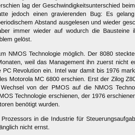
 erschien lag der Geschwindigkeitsunterschied be
tte jedoch einen gravierenden Bug: Es gelan
 periodischem Abstand ausgelesen und wieder gesc
 aber immer wieder auf wodurch die Bausteine 
blem gelöst.
m NMOS Technologie möglich. Der 8080 steckte in
naten, weil das Management ihn zuerst nicht entw
e PC Revolution ein. Intel war damit bis 1976 m
 des Motorola MC 6800 erschien. Erst der Zilog
en Wechsel von der PMOS auf die NMOS Technolo
 PMOS Technologie erschienen, der 1976 erschien
toren benötigt wurden.
s Prozessors in die Industrie für Steuerungsauf
glich nicht ernst.