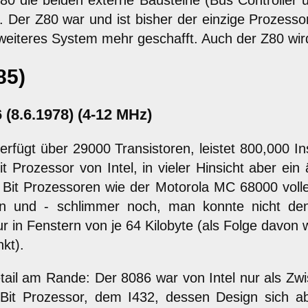
0 die beiden externe Bausteine (Bus Controller u
 Der Z80 war und ist bisher der einzige Prozessor
weiteres System mehr geschafft. Auch der Z80 wird
85)
6 (8.6.1978) (4-12 MHz)
erfügt über 29000 Transistoren, leistet 800,000 
it Prozessor von Intel, in vieler Hinsicht aber e
 Bit Prozessoren wie der Motorola MC 68000 voll
en und - schlimmer noch, man konnte nicht de
r in Fenstern von je 64 Kilobyte (als Folge davon
kt).
tail am Rande: Der 8086 war von Intel nur als Zw
Bit Prozessor, dem I432, dessen Design sich ab