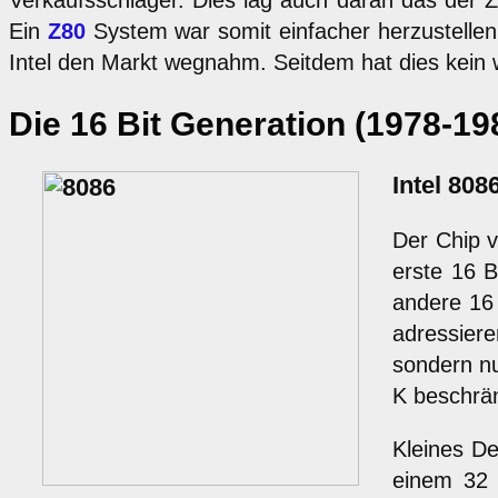
Verkaufsschlager. Dies lag auch daran das der Z8
Ein
Z80
System war somit einfacher herzustellen.
Intel den Markt wegnahm. Seitdem hat dies kein 
Die 16 Bit Generation (1978-19
Intel 808
Der Chip v
erste 16 B
andere 16
adressier
sondern nu
K beschrän
Kleines De
einem 32 