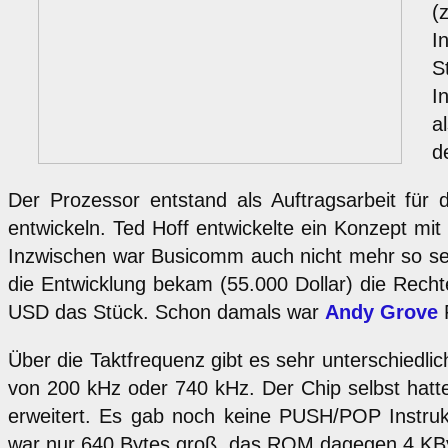
(
I
S
I
a
d
Der Prozessor entstand als Auftragsarbeit für 
entwickeln. Ted Hoff entwickelte ein Konzept m
Inzwischen war Busicomm auch nicht mehr so se
die Entwicklung bekam (55.000 Dollar) die Recht
USD das Stück. Schon damals war
Andy Grove
P
Über die Taktfrequenz gibt es sehr unterschiedli
von 200 kHz oder 740 kHz. Der Chip selbst hatte
erweitert. Es gab noch keine PUSH/POP Instru
war nur 640 Bytes groß, das ROM dagegen 4 KB