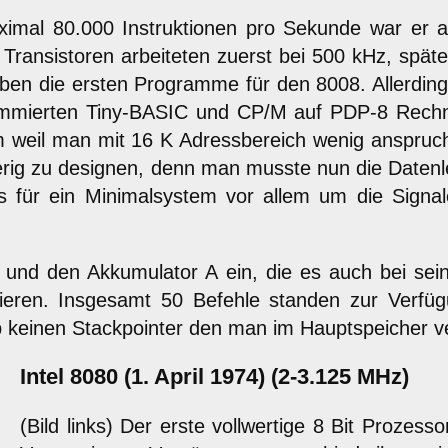
ximal 80.000 Instruktionen pro Sekunde war er a
 Transistoren arbeiteten zuerst bei 500 kHz, spä
eben die ersten Programme für den 8008. Allerdin
mmierten Tiny-BASIC und CP/M auf PDP-8 Rechner
em weil man mit 16 K Adressbereich wenig anspru
rig zu designen, denn man musste nun die Datenl
s für ein Minimalsystem vor allem um die Signa
 und den Akkumulator A ein, die es auch bei sein
inieren. Insgesamt 50 Befehle standen zur Verf
b keinen Stackpointer den man im Hauptspeicher v
Intel 8080 (1. April 1974) (2-3.125 MHz)
(Bild links) Der erste vollwertige 8 Bit Prozes