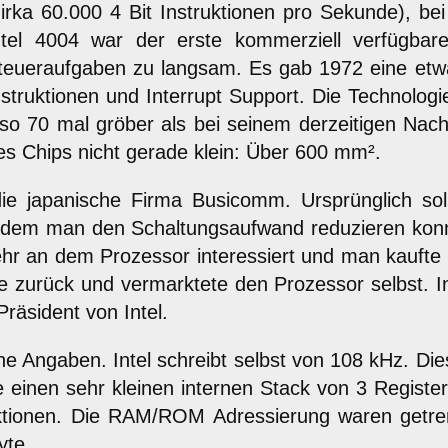
zirka 60.000 4 Bit Instruktionen pro Sekunde), be
ntel 4004 war der erste kommerziell verfügbar
teueraufgaben zu langsam. Es gab 1972 eine etwa
nstruktionen und Interrupt Support. Die Technolog
lso 70 mal gröber als bei seinem derzeitigen Na
es Chips nicht gerade klein: Über 600 mm².
die japanische Firma Busicomm. Ursprünglich so
it dem man den Schaltungsaufwand reduzieren kon
hr an dem Prozessor interessiert und man kaufte
e zurück und vermarktete den Prozessor selbst. I
räsident von Intel.
che Angaben. Intel schreibt selbst von 108 kHz. Di
 einen sehr kleinen internen Stack von 3 Regist
ktionen. Die RAM/ROM Adressierung waren getren
yte.